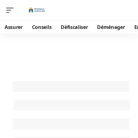
Assurer
Conseils
Défiscaliser
Déménager
E
Contactez-nous
Nom (obligatoire)
Email (obligatoire)
Objet
Message