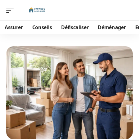
Assurer
Conseils
Défiscaliser
Déménager
E