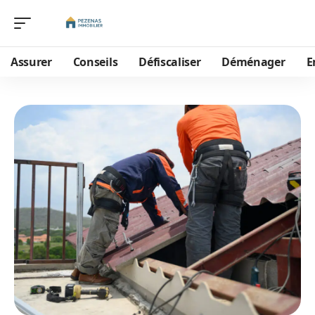
Assurer
Conseils
Défiscaliser
Déménager
E